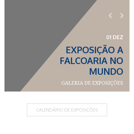
Anterior
Segu
01 DEZ
EXPOSIÇÃO A
FALCOARIA NO
MUNDO
GALERIA DE EXPOSIÇÕES
CALENDÁRIO DE EXPOSIÇÕES