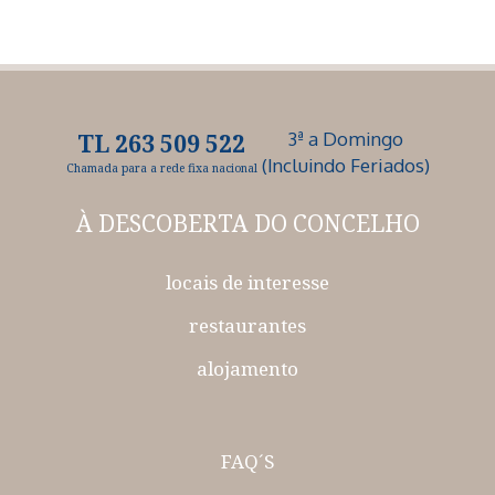
3ª a Domingo
TL 263 509 522
(Incluindo Feriados)
Chamada para a rede fixa nacional
À DESCOBERTA
DO CONCELHO
locais de interesse
restaurantes
alojamento
FAQ´S