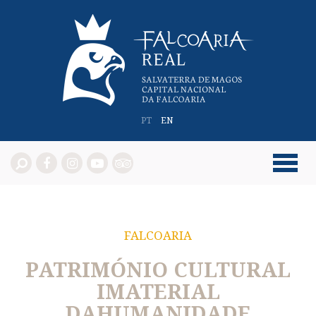
PT
EN
FALCOARIA
PATRIMÓNIO CULTURAL
IMATERIAL
DA
HUMANIDADE