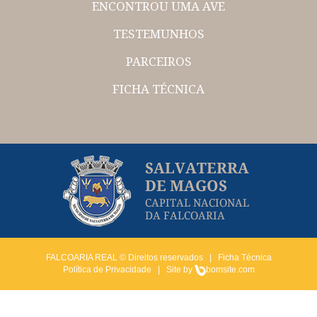
ENCONTROU UMA AVE
TESTEMUNHOS
PARCEIROS
FICHA TÉCNICA
FALCOARIA REAL © Direitos reservados |
Ficha Técnica
Política de Privacidade
| Site by
bomsite.com