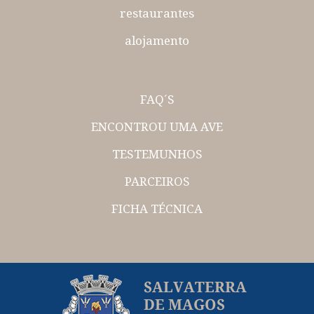
restaurantes
alojamento
FAQ´S
ENCONTROU UMA AVE
TESTEMUNHOS
PARCEIROS
FICHA TÉCNICA