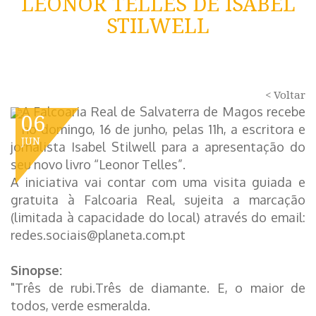
LEONOR TELLES DE ISABEL
STILWELL
< Voltar
A Falcoaria Real de Salvaterra de Magos recebe
06
no domingo, 16 de junho, pelas 11h, a escritora e
JUN
jornalista Isabel Stilwell para a apresentação do
seu novo livro “Leonor Telles”.
A iniciativa vai contar com uma visita guiada e
gratuita à Falcoaria Real, sujeita a marcação
(limitada à capacidade do local) através do email:
redes.sociais@planeta.com.pt
Sinopse:
"Três de rubi.Três de diamante. E, o maior de
todos, verde esmeralda.