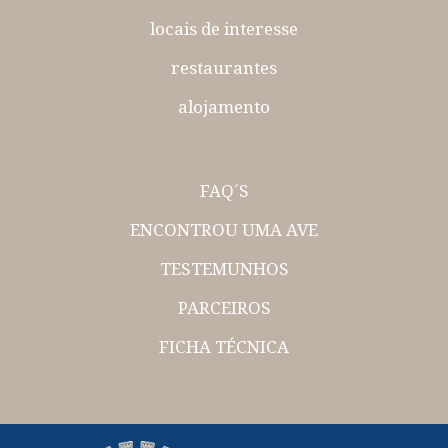
locais de interesse
restaurantes
alojamento
FAQ´S
ENCONTROU UMA AVE
TESTEMUNHOS
PARCEIROS
FICHA TÉCNICA