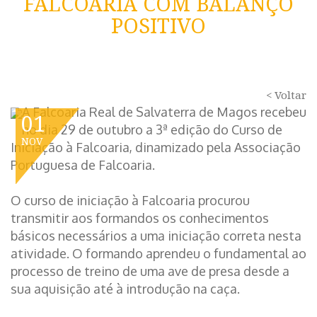
FALCOARIA COM BALANÇO
POSITIVO
< Voltar
A Falcoaria Real de Salvaterra de Magos recebeu
01
no dia 29 de outubro a 3ª edição do Curso de
NOV
Iniciação à Falcoaria, dinamizado pela Associação
Portuguesa de Falcoaria.
O curso de iniciação à Falcoaria procurou
transmitir aos formandos os conhecimentos
básicos necessários a uma iniciação correta nesta
atividade. O formando aprendeu o fundamental ao
processo de treino de uma ave de presa desde a
sua aquisição até à introdução na caça.