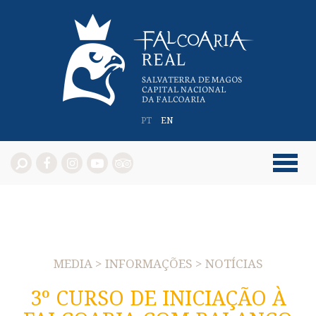
PT
EN
MEDIA > INFORMAÇÕES > NOTÍCIAS
3º CURSO DE INICIAÇÃO À