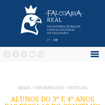
PT
EN
MEDIA > INFORMAÇÕES > NOTÍCIAS
ALUNOS DO 3º E 4º ANOS