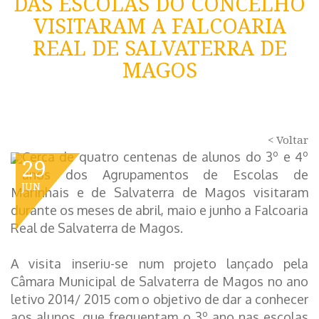
DAS ESCOLAS DO CONCELHO
VISITARAM A FALCOARIA
REAL DE SALVATERRA DE
MAGOS
< Voltar
Cerca de quatro centenas de alunos do 3º e 4º
29
anos dos Agrupamentos de Escolas de
JUN
Marinhais e de Salvaterra de Magos visitaram
durante os meses de abril, maio e junho a Falcoaria
Real de Salvaterra de Magos.
A visita inseriu-se num projeto lançado pela
Câmara Municipal de Salvaterra de Magos no ano
letivo 2014/ 2015 com o objetivo de dar a conhecer
aos alunos, que frequentam o 3º ano nas escolas