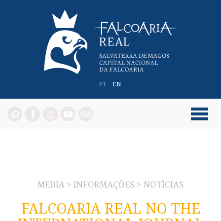
PT
EN
MEDIA > INFORMAÇÕES > NOTÍCIAS
FALCOARIA REAL NO THE