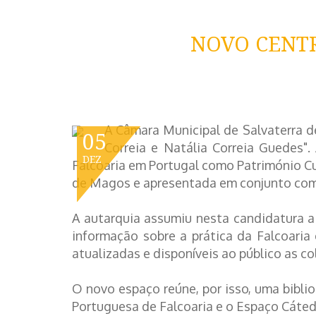
NOVO CENT
A Câmara Municipal de Salvaterra 
05
Correia e Natália Correia Guedes".
DEZ
Falcoaria em Portugal como Património Cu
de Magos e apresentada em conjunto com 
A autarquia assumiu nesta candidatura a 
informação sobre a prática da Falcoari
atualizadas e disponíveis ao público as c
O novo espaço reúne, por isso, uma bibli
Portuguesa de Falcoaria e o Espaço Cát