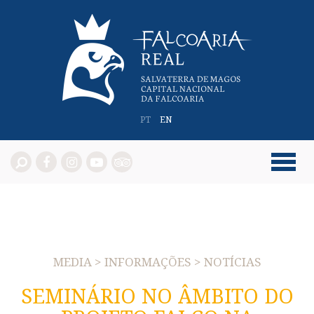
PT
EN
MEDIA > INFORMAÇÕES > NOTÍCIAS
SEMINÁRIO NO ÂMBITO DO