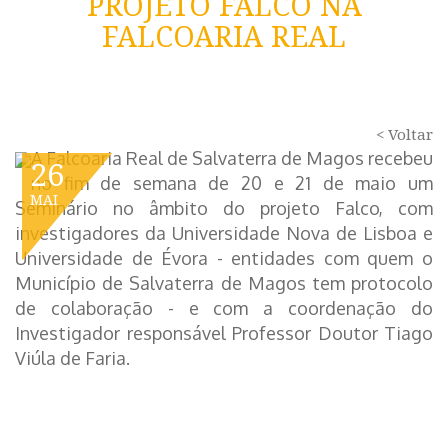
PROJETO FALCO NA
FALCOARIA REAL
< Voltar
A Falcoaria Real de Salvaterra de Magos recebeu
26
no fim de semana de 20 e 21 de maio um
MAI
Seminário no âmbito do projeto Falco, com
investigadores da Universidade Nova de Lisboa e
Universidade de Évora - entidades com quem o
Município de Salvaterra de Magos tem protocolo
de colaboração - e com a coordenação do
Investigador responsável Professor Doutor Tiago
Viúla de Faria.